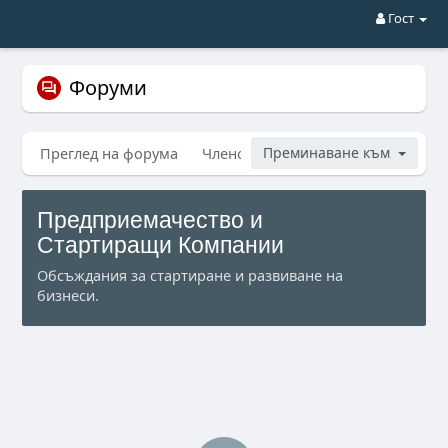
Гост
Форуми
Преглед на форума
Членове
Преминаване към
Търсене
Моите тем
Предприемачество и
Стартиращи Компании
Обсъждания за стартиране и развиване на
бизнеси.