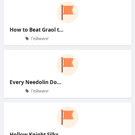
How to Beat Graol the Great in H
Гейминг
Every Needolin Door in Hollow Kn
Гейминг
Hollow Knight Silksong: DPS Anal