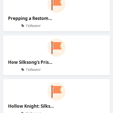
Prepping a Restomod for the Open
Гейминг
How Silksong’s Prison Break Left
Гейминг
Hollow Knight: Silksong's G