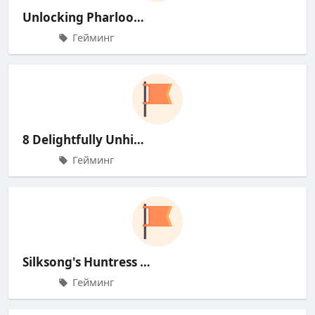
Unlocking Pharloom's Melodi
Гейминг
8 Delightfully Unhinged Details
Гейминг
Silksong's Huntress Broodfe
Гейминг