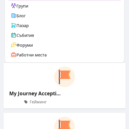
Групи
Блог
Пазар
Събития
Форуми
Работни места
My Journey Accepting Hollow Knig
Гейминг