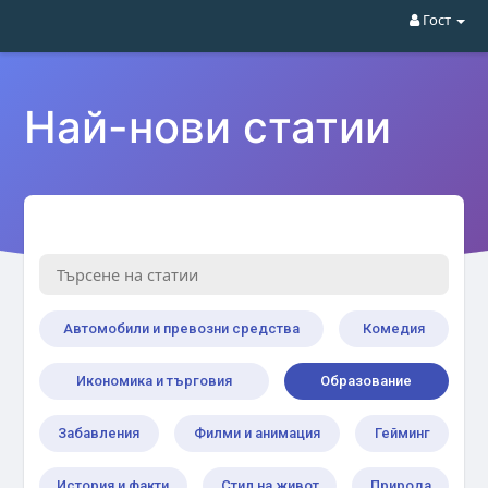
Гост
Най-нови статии
Автомобили и превозни средства
Комедия
Икономика и търговия
Образование
Забавления
Филми и анимация
Гейминг
История и факти
Стил на живот
Природа