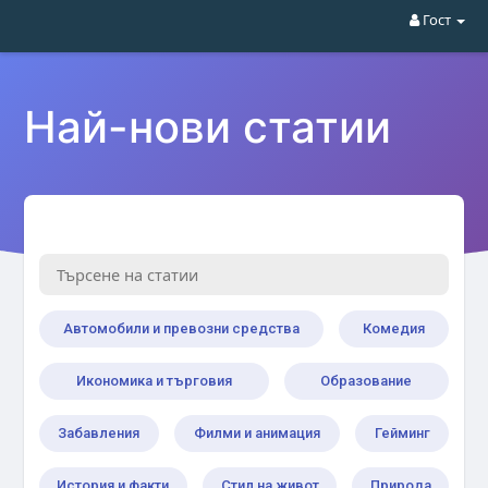
Гост
Най-нови статии
Автомобили и превозни средства
Комедия
Икономика и търговия
Образование
Забавления
Филми и анимация
Гейминг
История и факти
Стил на живот
Природа