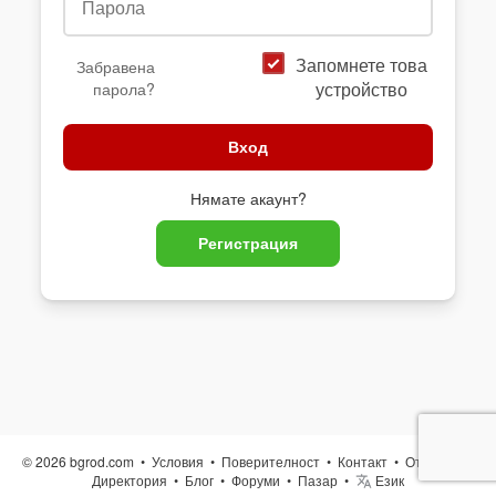
Запомнете това
Забравена
устройство
парола?
Вход
Нямате акаунт?
Регистрация
© 2026 bgrod.com •
Условия
•
Поверителност
•
Контакт
•
Относно
•
Директория
•
Блог
•
Форуми
•
Пазар
•
Език