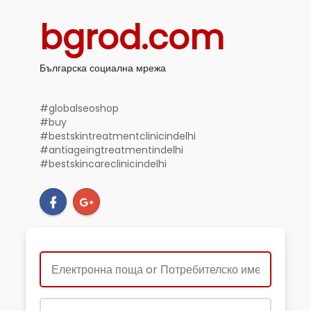
bgrod.com
Българска социална мрежа
#globalseoshop
#buy
#bestskintreatmentclinicindelhi
#antiageingtreatmentindelhi
#bestskincareclinicindelhi