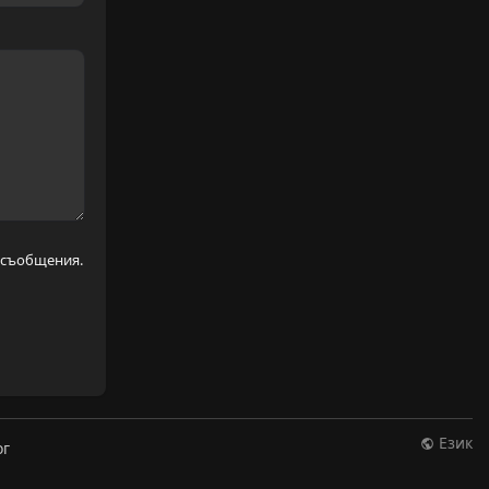
е съобщения.
Език
ог