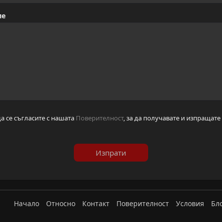
ие
да се съгласите с нашата
Поверителност
, за да получавате и изпращат
Изпрати
Начало
Относно
Контакт
Поверителност
Условия
Бл