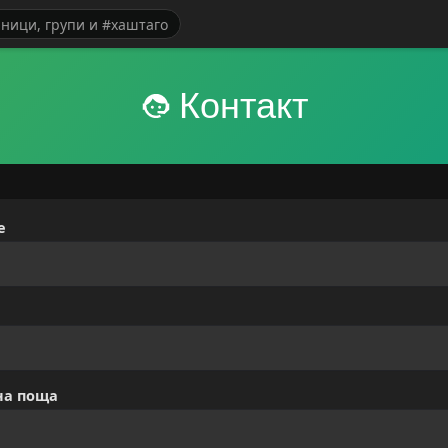
Контакт
е
на поща